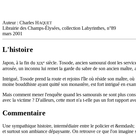
Auteur : Charles H
AQUET
Librairie des Champs-Élysées, collection Labyrinthes, n°89
mars 2001
L'histoire
e
Japon, à la fin du
siècle. Tosode, ancien samouraï dont les services
XIX
arrosée, un inconnu lui remet la garde du sabre de son ancien maître,
Intrigué, Tosode prend la route et rejoins l'île où réside son maître, 
moine bouddhiste ayant quitté son monastère, est fort intrigué en examin
Mais comment mener l'enquête quand les samouraïs ne sont plus considé
avec la victime ? D'ailleurs, cette mort n'a t-elle pas un fort rapport av
Commentaire
Une sympathique histoire, intermédiaire entre le policier et &emdash; s
et surtout son ambiance dépaysante. On retrouve ce que l'on imagine su