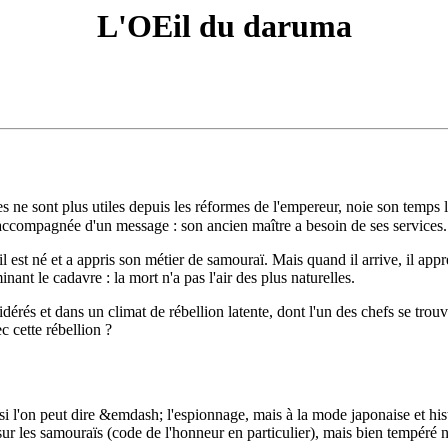
L'OEil du daruma
 ne sont plus utiles depuis les réformes de l'empereur, noie son temps li
 accompagnée d'un message : son ancien maître a besoin de ses services.
où il est né et a appris son métier de samouraï. Mais quand il arrive, il 
ant le cadavre : la mort n'a pas l'air des plus naturelles.
rés et dans un climat de rébellion latente, dont l'un des chefs se tro
ec cette rébellion ?
i l'on peut dire &emdash; l'espionnage, mais à la mode japonaise et hist
r les samouraïs (code de l'honneur en particulier), mais bien tempéré ne