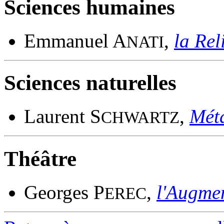
Sciences humaines
Emmanuel A
,
la Rel
NATI
Sciences naturelles
Laurent S
,
Méta
CHWARTZ
Théâtre
Georges P
,
l'Augme
EREC