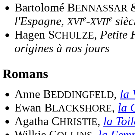
Bartolomé B
&
ENNASSAR
e
e
l'Espagne,
-
sièc
XVI
XVII
Hagen S
,
Petite 
CHULZE
origines à nos jours
Romans
Anne B
,
la 
EDDINGFELD
Ewan B
,
la 
LACKSHORE
Agatha C
,
la Toi
HRISTIE
Wilkie C
,
la Fem