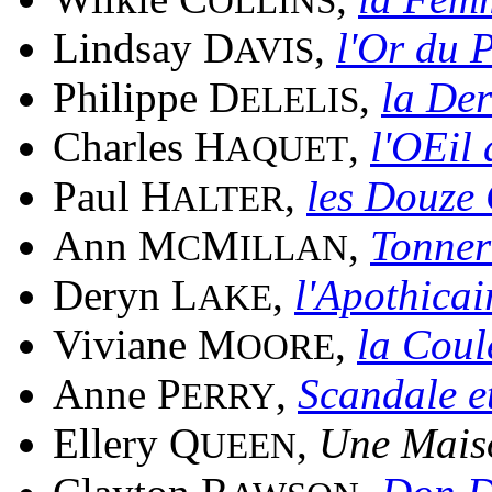
OLLINS
Lindsay D
,
l'Or du 
AVIS
Philippe D
,
la Der
ELELIS
Charles H
,
l'OEil
AQUET
Paul H
,
les Douze 
ALTER
Ann M
M
,
Tonner
C
ILLAN
Deryn L
,
l'Apothicai
AKE
Viviane M
,
la Coul
OORE
Anne P
,
Scandale e
ERRY
Ellery Q
,
Une Maiso
UEEN