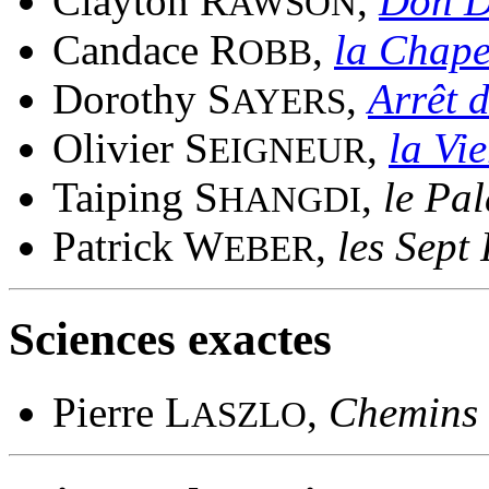
Clayton R
,
Don D
AWSON
Candace R
,
la Chape
OBB
Dorothy S
,
Arrêt 
AYERS
Olivier S
,
la Vie
EIGNEUR
Taiping S
,
le Pal
HANGDI
Patrick W
,
les Sept
EBER
Sciences exactes
Pierre L
,
Chemins e
ASZLO