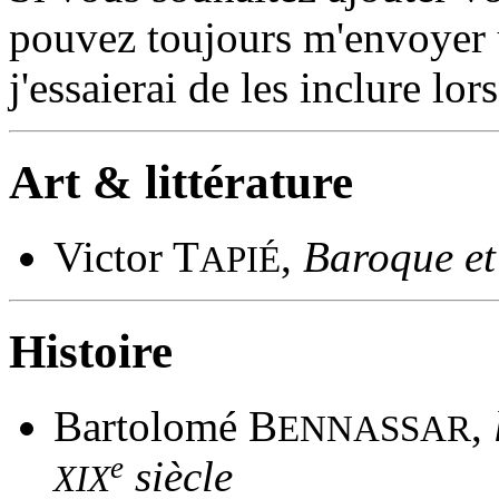
pouvez toujours m'envoyer u
j'essaierai de les inclure lor
Art & littérature
Victor T
,
Baroque et
APIÉ
Histoire
Bartolomé B
,
ENNASSAR
e
siècle
XIX