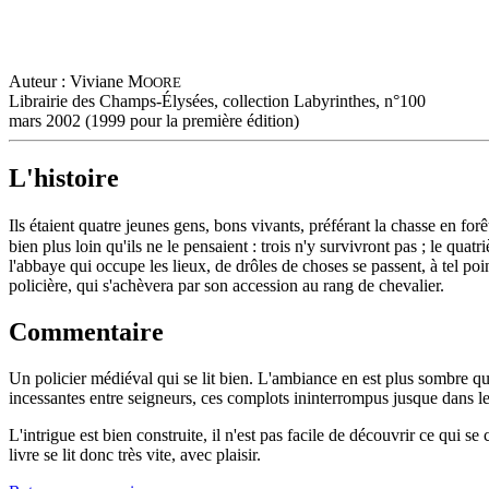
Auteur : Viviane M
OORE
Librairie des Champs-Élysées, collection Labyrinthes, n°100
mars 2002 (1999 pour la première édition)
L'histoire
Ils étaient quatre jeunes gens, bons vivants, préférant la chasse en fo
bien plus loin qu'ils ne le pensaient : trois n'y survivront pas ; le q
l'abbaye qui occupe les lieux, de drôles de choses se passent, à tel po
policière, qui s'achèvera par son accession au rang de chevalier.
Commentaire
Un policier médiéval qui se lit bien. L'ambiance en est plus sombre qu
incessantes entre seigneurs, ces complots ininterrompus jusque dans l
L'intrigue est bien construite, il n'est pas facile de découvrir ce qui
livre se lit donc très vite, avec plaisir.