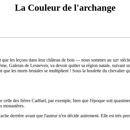
La Couleur de l'archange
e
rêt que les leçons dans leur château de bois --- nous sommes au
siècle
XII
uatrième, Galeran de Lesneven, va devoir quitter sa région natale, suivan
int que les morts brutales se multiplient ! Sous la houlette du chevalie
e celle des frères Cadfael, par exemple, bien que l'époque soit quasimen
es monastères.
 se cache derrière avant que l'auteur n'en décide autrement. Elle est trè